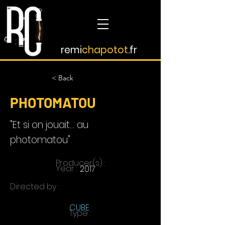
remi
chapotot
.fr
< Back
PHOTOMATOU
"Et si on jouait... au
photomatou"
Producer(s) :
Year :
2017
Directed by :
CUBE
Type :