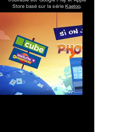
Store basé sur la série
Kaeloo
.